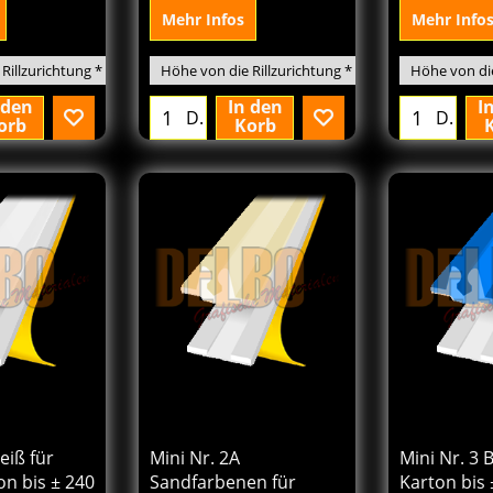
C= 1,50 mm
C= 1,40 m
Mehr Infos
Mehr Info
 den
In den
I
D.
D.
orb
Korb
8
157.08
157.
€
€
Von
Von
excl.BTW
excl.BTW
eiß für
Mini Nr. 2A
Mini Nr. 3 