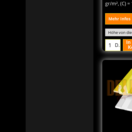
Papier/Kart
gr/m², (C) 
Mehr Infos
In
D.
K
161.7
€
Von
excl.BTW