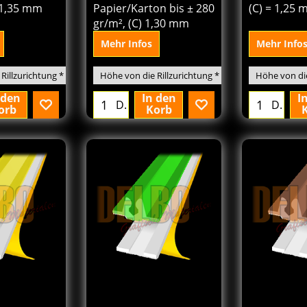
on bis ± 240
Sandfarbenen für
Karton bis 
= 1,35 mm
Papier/Karton bis ± 280
(C) = 1,25
gr/m², (C) 1,30 mm
Mehr Infos
Mehr Info
 den
In den
I
D.
D.
orb
Korb
6
161.76
166.
€
€
Von
Von
excl.BTW
excl.BTW