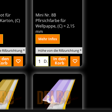
27
119.89
€
Von
excl.BTW
Rot für
Mini Nr. 8B
Karton, (C)
Pfirsichfarbe für
Wellpappe, (C) = 2,15
mm
s
Mehr Infos
n den
In den
D.
Korb
Korb