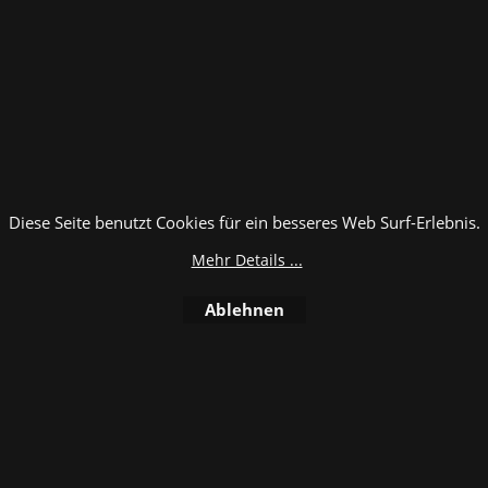
9
119.89
119.
€
€
Von
Von
excl.BTW
excl.BTW
Violett für
Mini Nr. 9 Schwarzen
Mini Nr. 10
C) = 2,00
für Wellpappe und
doppelte W
dobbelte Mikrowelle
(C) = 2,50
Karton, (C) = 2,00 mm
Diese Seite benutzt Cookies für ein besseres Web Surf-Erlebnis.
Mehr Infos
Mehr Info
Mehr Details ...
Ablehnen
 den
orb
WebShop erstellt mit