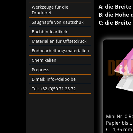
A: die Breit
Werkzeuge für die
Druckerei
B: die Höhe 
C: die Breite
Saugnäpfe von Kautschuk
Buchbindeartikeln
Materialien für Offsetdruck
Endbearbeitungsmaterialien
Chemikalien
Prepress
E-mail: info@delbo.be
Tel: +32 (0)50 71 25 72
157.0
€
Von
excl.BTW
Mini Nr. 0 R
Papier bis ±