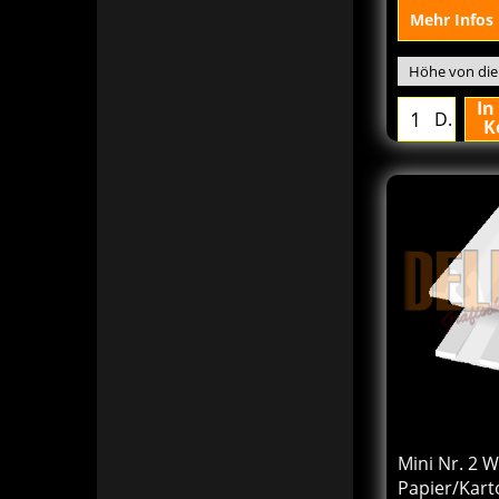
C= 1,35 mm
Mehr Infos
In
D.
K
157.0
€
Von
excl.BTW
Mini Nr. 2 W