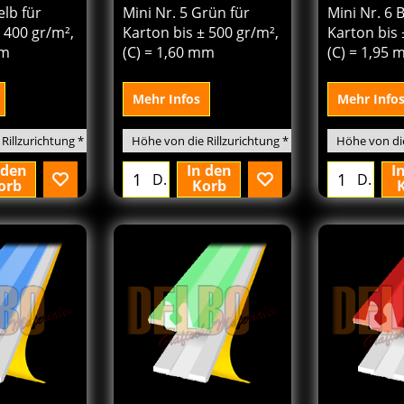
elb für
Mini Nr. 5 Grün für
Mini Nr. 6 
 400 gr/m²,
Karton bis ± 500 gr/m²,
Karton bis 
mm
(C) = 1,60 mm
(C) = 1,95
Mehr Infos
Mehr Info
 den
In den
I
D.
D.
orb
Korb