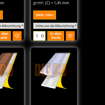
± 320 gr/m²,
für Karton bis ± 360
 mm
gr/m², (C) = 1,45 mm
s
Mehr Infos
n den
In den
D.
Korb
Korb
32
169.24
€
Von
excl.BTW