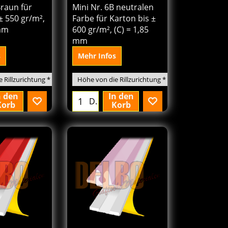
Braun für
Mini Nr. 6B neutralen
± 550 gr/m²,
Farbe für Karton bis ±
 mm
600 gr/m², (C) = 1,85
mm
s
Mehr Infos
n den
In den
D.
Korb
Korb