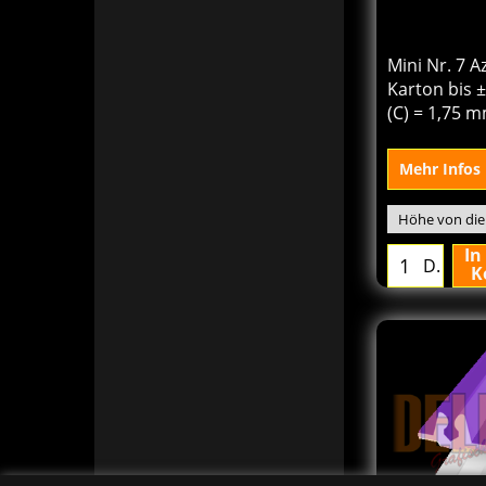
169.2
€
Von
excl.BTW
Mini Nr. 7 A
Karton bis ±
(C) = 1,75 
Mehr Infos
In
D.
K