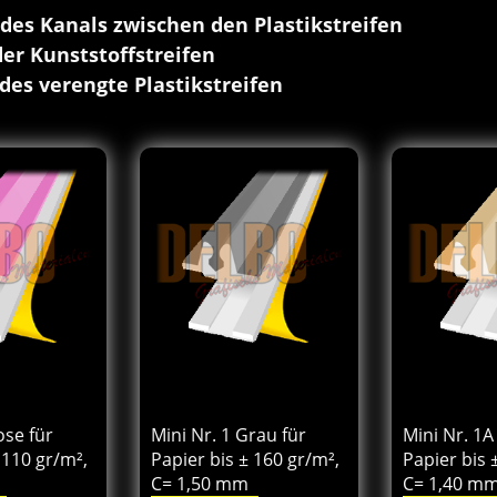
e des Kanals zwischen den Plastikstreifen
der Kunststoffstreifen
 des verengte Plastikstreifen
8
157.08
166.
€
€
Von
Von
excl.BTW
excl.BTW
ose für
Mini Nr. 1 Grau für
Mini Nr. 1A
 110 gr/m²,
Papier bis ± 160 gr/m²,
Papier bis 