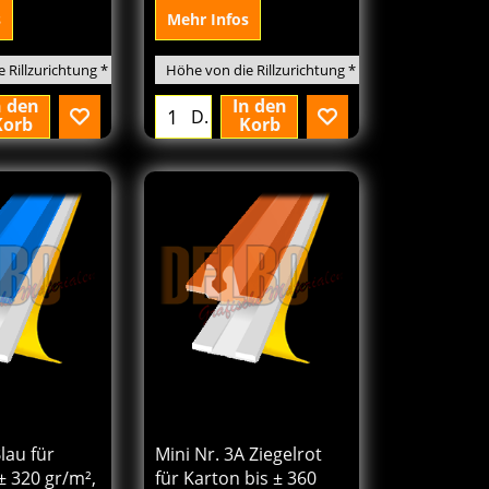
m
C= 1,40 mm
s
Mehr Infos
n den
In den
D.
Korb
Korb
08
161.76
€
Von
excl.BTW
Blau für
Mini Nr. 3A Ziegelrot