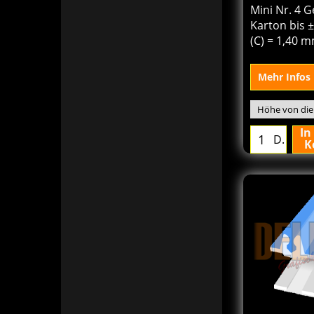
Mini Nr. 4 G
Karton bis ±
(C) = 1,40 
Mehr Infos
In
D.
K