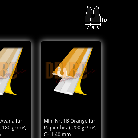
32
157.08
€
Von
excl.BTW
 Avana für
Mini Nr. 1B Orange für
± 180 gr/m²,
Papier bis ± 200 gr/m²,