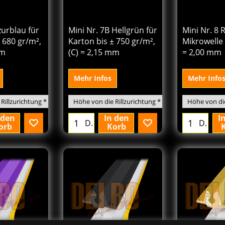
4
171.27
171.
€
€
Von
Von
excl.BTW
excl.BTW
zurblau für
Mini Nr. 7B Hellgrün für
Mini Nr. 8 
 680 gr/m²,
Karton bis ± 750 gr/m²,
Mikrowelle 
mm
(C) = 2,15 mm
= 2,00 mm
Mehr Infos
Mehr Info
 den
In den
I
D.
D.
orb
Korb