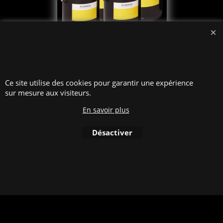
215.00
€
excl.BTW
Planatol VP 1142 PUR, 20 kg
Ce site utilise des cookies pour garantir une expérience
sur mesure aux visiteurs.
Cliquez ici
En savoir plus
Ajouter au
panier
Désactiver
Boutique en ligne créés
avec le logiciel
eCommerce ShopFactory