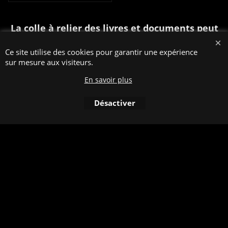
La colle à relier des livres et documents peut
être divisé en trois catégories:
Ce site utilise des cookies pour garantir une expérience
1) Colle froide ou colle de dispersion: La colle
sur mesure aux visiteurs.
est appliqué à la main (avec une brosse) ou
En savoir plus
machinale.
2) Colle Hotmelt: cette colle thermofusible
Désactiver
est chauffé est surtout utilisé machinale.
3) Colle PUR: cette colle est aussi chauffée
et utilisé machinale.
Boutique en ligne créés
avec le logiciel
eCommerce ShopFactory