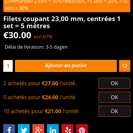
Commandez 2 sets = 10% réduction, >5 sets = 20%, >10
sets = 30%
Filets coupant 23,00 mm, centrées 1
set = 5 mètres
€
30.00
excl.BTW
Délai de livraison:
3-5 dagen
Ajouter au panier
2 achetés pour
€27.00
l'unité.
OK
5 achetés pour
€24.00
l'unité.
OK
10 achetés pour
€21.00
l'unité.
OK