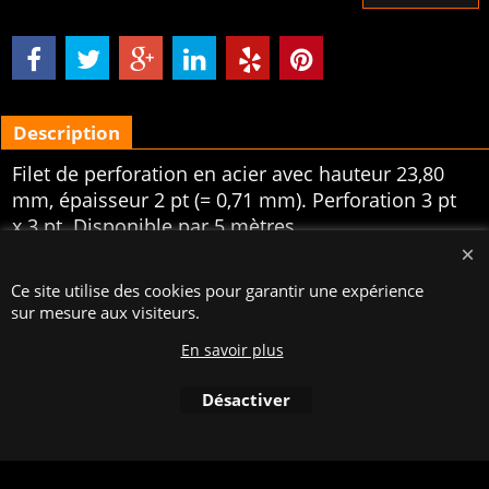
Description
Filet de perforation en acier avec hauteur 23,80
mm, épaisseur 2 pt (= 0,71 mm). Perforation 3 pt
x 3 pt. Disponible par 5 mètres.
Boutique en ligne créés
Ce site utilise des cookies pour garantir une expérience
avec le logiciel
eCommerce ShopFactory
sur mesure aux visiteurs.
En savoir plus
Désactiver