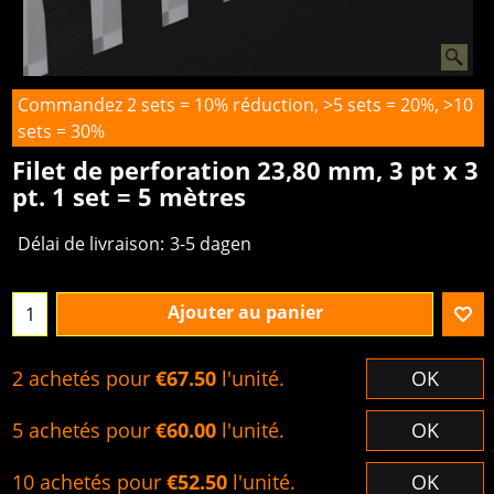
Commandez 2 sets = 10% réduction, >5 sets = 20%, >10
sets = 30%
Filet de perforation 23,80 mm, 3 pt x 3
pt. 1 set = 5 mètres
Délai de livraison:
3-5 dagen
Ajouter au panier
2 achetés pour
€67.50
l'unité.
OK
5 achetés pour
€60.00
l'unité.
OK
10 achetés pour
€52.50
l'unité.
OK