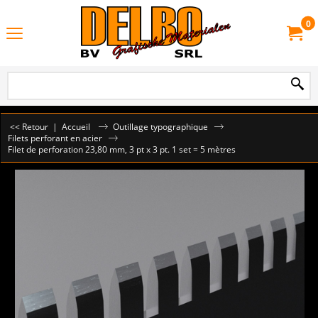
0
<< Retour
|
Accueil
Outillage typographique
Filets perforant en acier
Filet de perforation 23,80 mm, 3 pt x 3 pt. 1 set = 5 mètres