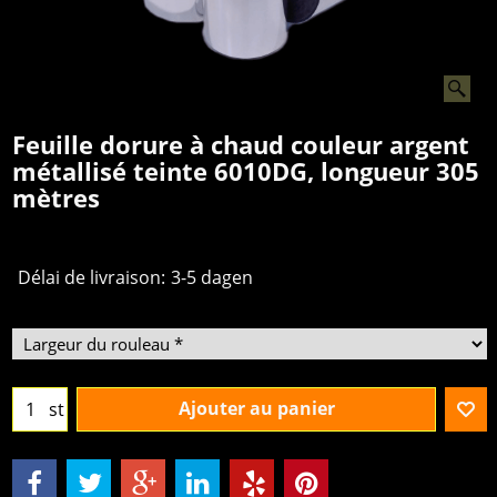
Feuille dorure à chaud couleur argent
métallisé teinte 6010DG, longueur 305
mètres
€
8.00
À partir de
excl.BTW
Délai de livraison:
3-5 dagen
Ajouter au panier
st