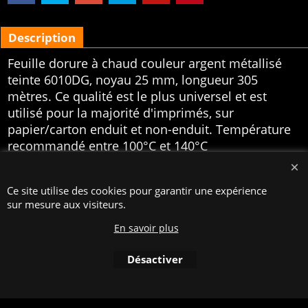
Description
Feuille dorure à chaud couleur argent métallisé
teinte 6010DG, noyau 25 mm, longueur 305
mètres. Ce qualité est le plus universel et est
utilisé pour la majorité d'imprimés, sur
papier/carton enduit et non-enduit. Température
recommandé entre 100°C et 140°C
Boutique en ligne créés
avec le logiciel
eCommerce ShopFactory
Ce site utilise des cookies pour garantir une expérience
sur mesure aux visiteurs.
En savoir plus
Désactiver