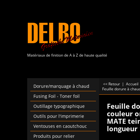
Matériaux de finition de A à Z de haute qualité
<< Retour
|
Accueil
Dorure/marquage à chaud
Feuille dorure à cha
Fusing Foil - Toner foil
Feuille d
Outillage typographique
couleur o
Outils pour l'imprimerie
MATE tei
Ventouses en caoutchouc
longueur
Produits pour relier
À partir de