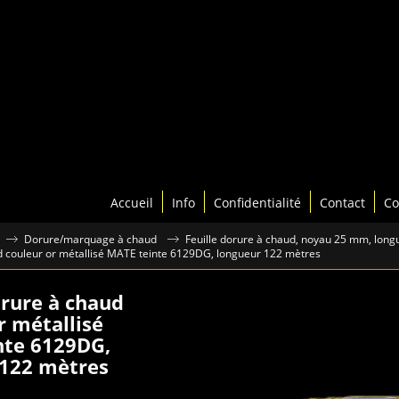
Accueil
Info
Confidentialité
Contact
Co
Dorure/marquage à chaud
Feuille dorure à chaud, noyau 25 mm, lon
ud couleur or métallisé MATE teinte 6129DG, longueur 122 mètres
orure à chaud
r métallisé
nte 6129DG,
 122 mètres
€
4.00