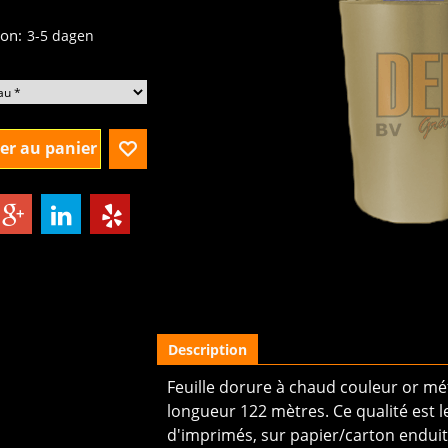
excl.BTW
son:
3-5 dagen
er au panier
Description
Feuille dorure à chaud couleur or m
longueur 122 mètres. Ce qualité est le
d'imprimés, sur papier/carton endu