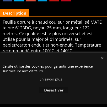
Description
Feuille dorure à chaud couleur or métallisé MATE
teinte 6123DG, noyau 25 mm, longueur 122
mètres. Ce qualité est le plus universel et est
utilisé pour la majorité d'imprimés, sur
papier/carton enduit et non-enduit. Température
recommandé entre 100°C et 140°C
Boutique en ligne créés
avec le logiciel
eCommerce ShopFactory
Ce site utilise des cookies pour garantir une expérience
sur mesure aux visiteurs.
En savoir plus
Désactiver