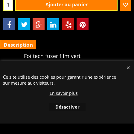
Ajouter au panier
Description
Foiltech fuser film vert
holographic, type DEL-HGR10,
longueur 120 mètre, coupé en
Ce site utilise des cookies pour garantir une expérience
largeur de
sur mesure aux visiteurs.
Boutique en ligne créés
En savoir plus
avec le logiciel
eCommerce ShopFactory
Désactiver