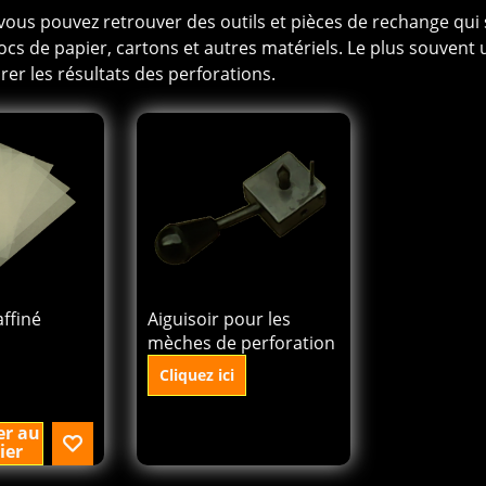
vous pouvez retrouver des outils et pièces de rechange qui
cs de papier, cartons et autres matériels. Le plus souvent uti
er les résultats des perforations.
71.22
€
excl.BTW
affiné
Aiguisoir pour les
mèches de perforation
Cliquez ici
er au