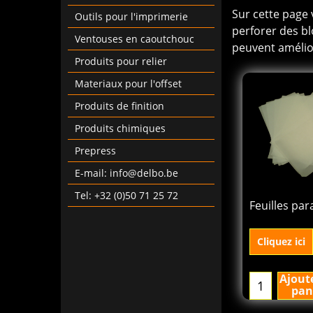
Sur cette page 
Outils pour l'imprimerie
perforer des blo
Ventouses en caoutchouc
peuvent amélior
Produits pour relier
Materiaux pour l'offset
Produits de finition
Produits chimiques
Prepress
E-mail: info@delbo.be
14.00
€
Tel: +32 (0)50 71 25 72
excl.BTW
Feuilles par
Cliquez ici
Ajout