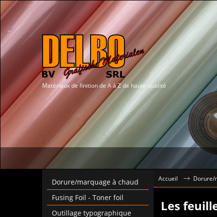
Matériaux de finition de A à Z de haute qualité
Accueil
Dorure/
Dorure/marquage à chaud
Fusing Foil - Toner foil
Les feuil
Outillage typographique