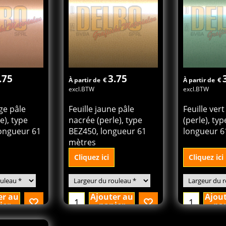
.75
3.75
€
€
À partir de
À partir de
excl.BTW
excl.BTW
ge pâle
Feuille jaune pâle
Feuille ver
e), type
nacrée (perle), type
(perle), ty
ongueur 61
BEZ450, longueur 61
longueur 6
mètres
Cliquez ici
Cliquez ici
er au
Ajouter au
Ajou
ier
panier
pa