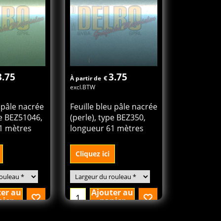
3.75
3.75
€
À partir de
excl.BTW
t pâle nacrée
Feuille bleu pâle nacrée
pe BEZ51046,
(perle), type BEZ350,
1 mètres
longueur 61 mètres
Cliquez ici
ter au
Ajouter au
nier
panier