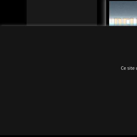
Ce site
3
€
À partir de
excl.BTW
Feuille bleu
(perle), typ
longueur 6
Cliquez ici
Ajout