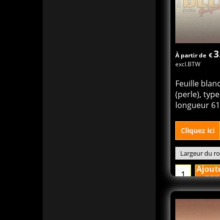
3
€
À partir de
excl.BTW
Feuille blan
(perle), typ
longueur 6
Cliquez ici
Ajout
pan