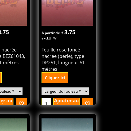
3.75
3.75
€
À partir de
excl.BTW
e nacrée
Feuille rose foncé
pe BEZ61043,
nacrée (perle), type
1 mètres
DP251, longueur 61
mètres
Cliquez ici
ter au
Ajouter au
nier
panier