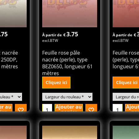
.75
3.75
€
€
À partir de
À partir de
excl.BTW
excl.BTW
c nacrée
Feuille rose pâle
Feuille ros
e 250DP,
nacrée (perle), type
(perle), ty
1 mètres
BEZ0650, longueur 61
longueur 6
mètres
Cliquez ici
Cliquez ici
er au
Ajouter au
Ajou
ier
panier
pa