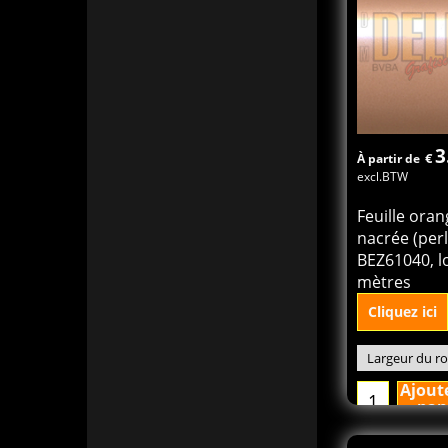
3
€
À partir de
excl.BTW
Feuille oran
nacrée (perl
BEZ61040, l
mètres
Cliquez ici
Ajout
pan