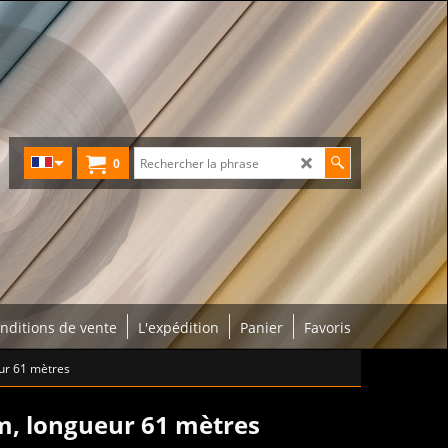
0
nditions de vente
L'expédition
Panier
Favoris
eur 61 mètres
mm, longueur 61 mètres