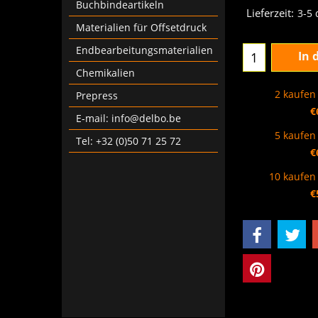
€
75.00
Buchbindeartikeln
Materialien für Offsetdruck
Lieferzeit:
3-5
Endbearbeitungsmaterialien
Chemikalien
In 
Prepress
2 kaufen 
E-mail: info@delbo.be
€
Tel: +32 (0)50 71 25 72
5 kaufen 
€
10 kaufen 
€