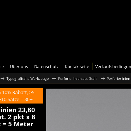
me
Über uns
Datenschutz
Kontaktseite
Verkaufsbedingu
Typografische Werkzeuge
Perforierlinien aus Stahl
Perforierlinien
n 10% Rabatt, >5
>10 Sätze = 30%
linien 23,80
. 2 pkt x 8
z = 5 Meter