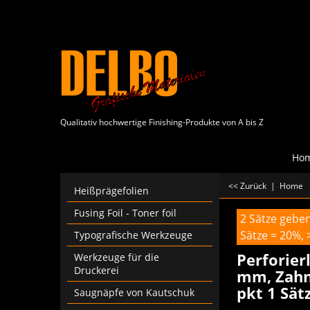
Qualitativ hochwertige Finishing-Produkte von A bis Z
Ho
<< Zurück
|
Home
Heißprägefolien
Fusing Foil - Toner foil
2 Sätze gebe
Sätze = 20%, 
Typografische Werkzeuge
Perforier
Werkzeuge für die
Druckerei
mm, Zahnt
pkt 1 Sät
Saugnäpfe von Kautschuk