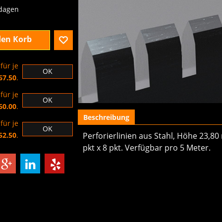
excl.BTW
 dagen
den Korb
für je
OK
67.50
.
für je
OK
Beschreibung
60.00
.
Perforierlinien aus Stahl, Höhe 23,80
für je
OK
pkt x 8 pkt. Verfügbar pro 5 Meter.
52.50
.