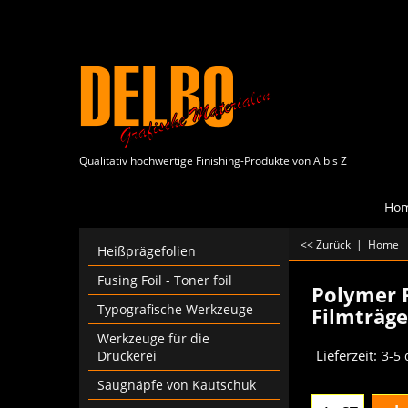
Qualitativ hochwertige Finishing-Produkte von A bis Z
Ho
<< Zurück
|
Home
Heißprägefolien
Fusing Foil - Toner foil
Polymer P
Typografische Werkzeuge
Filmträge
€
13.15
Werkzeuge für die
Druckerei
Lieferzeit:
3-5
Saugnäpfe von Kautschuk