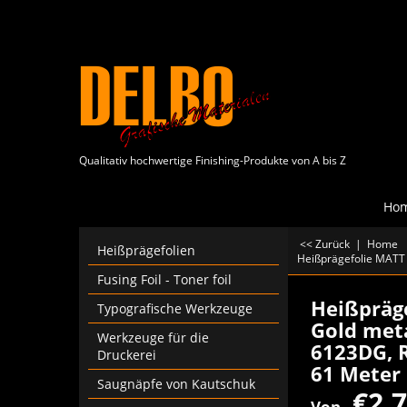
Qualitativ hochwertige Finishing-Produkte von A bis Z
Ho
<< Zurück
|
Home
Heißprägefolien
Heißprägefolie MATT 
Fusing Foil - Toner foil
Heißpräg
Typografische Werkzeuge
Gold meta
Werkzeuge für die
6123DG, 
Druckerei
61 Meter
Saugnäpfe von Kautschuk
€
2.
Von