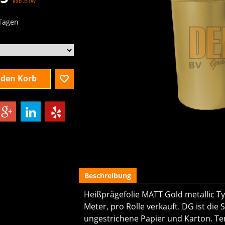
excl.BTW
 Tagen
 den Korb
Beschreibung
Heißprägefolie MATT Gold metallic T
Meter, pro Rolle verkauft. DG ist die
ungestrichene Papier und Karton. Te