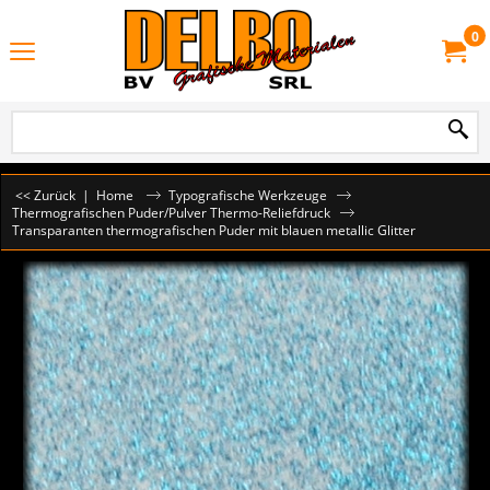
0
<< Zurück
|
Home
Typografische Werkzeuge
Thermografischen Puder/Pulver Thermo-Reliefdruck
Transparanten thermografischen Puder mit blauen metallic Glitter