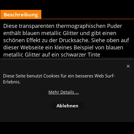
Beschreibung
Diese transparenten thermographischen Puder
enthält blauen metallic Glitter und gibt einen
schönen Effekt zu der Drucksache. Siehe oben auf
dieser Webseite ein kleines Beispiel von blauen
metallic Glitter auf ein schwarzer Tinte
Hintergrund. Erhältlich in Boxen von 1,0 kg.
WebShop erstellt mit
Diese Seite benutzt Cookies für ein besseres Web Surf-
ShopFactory Shop
Software.
Erlebnis.
Mehr Details ...
Ablehnen