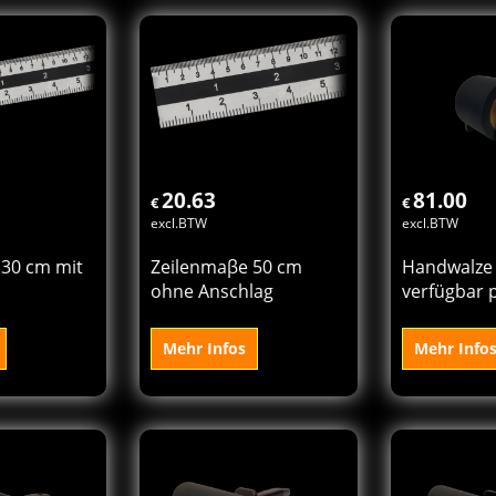
den
In den
In
rb
Korb
K
20.63
81.00
€
€
excl.BTW
excl.BTW
 30 cm mit
Zeilenmaβe 50 cm
Handwalze 
ohne Anschlag
verfügbar 
Mehr Infos
Mehr Info
 den
In den
In