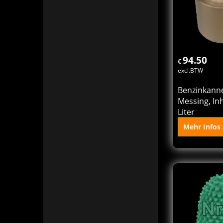
94.50
€
excl.BTW
Benzinkann
Messing, Inh
Liter
Mehr Infos