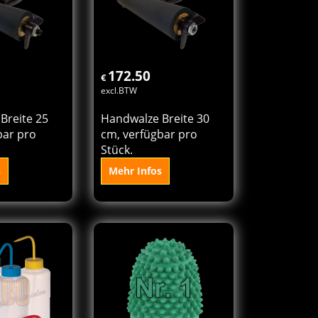
orb
Korb
172.50
€
excl.BTW
Breite 25
Handwalze Breite 30
bar pro
cm, verfügbar pro
Stück.
s
Mehr Infos
 den
In den
orb
Korb