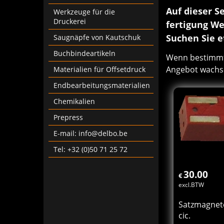
Auf dieser S
Werkzeuge für die
Druckerei
fertigung We
Suchen Sie e
Saugnäpfe von Kautschuk
Buchbindeartikeln
Wenn bestimmte 
Angebot wachs
Materialien für Offsetdruck
Endbearbeitungsmaterialien
Chemikalien
Prepress
E-mail: info@delbo.be
Tel: +32 (0)50 71 25 72
30.00
€
excl.BTW
Satzmagnete
cic.