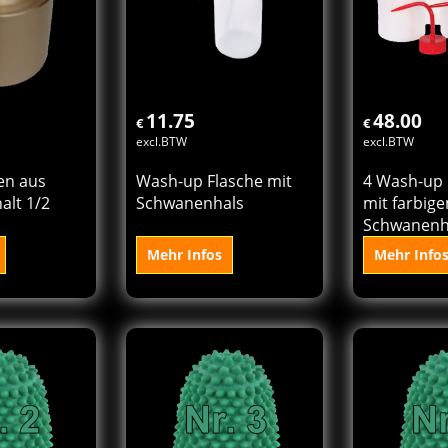
11.75
48.00
€
€
excl.BTW
excl.BTW
en aus
Wash-up Flasche mit
4 Wash-up 
alt 1/2
Schwanenhals
mit farbig
Schwanenh
Mehr Infos
Mehr Info