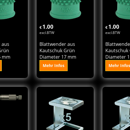
den
In den
In
rb
Korb
K
1.00
1.00
€
€
excl.BTW
excl.BTW
 aus
Blattwender aus
Blattwende
Grün
Kautschuk Grün
Kautschuk
5 mm
Diameter 17 mm
Diameter 
Mehr Infos
Mehr Info