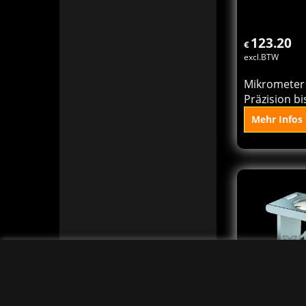
In 
Ko
123.20
€
excl.BTW
Mikrometer 
Präzision b
Mehr Infos