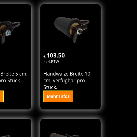
 den
In den
orb
Korb
103.50
€
excl.BTW
Breite 5 cm,
Handwalze Breite 10
pro Stück
cm, verfügbar pro
Stück.
s
Mehr Infos
 den
In den