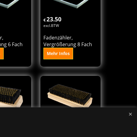
 den
In den
orb
Korb
23.50
€
excl.BTW
r,
Fadenzähler,
ng 6 Fach
Vergrößerung 8 Fach
s
Mehr Infos