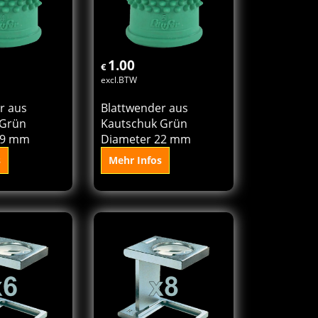
 den
In den
orb
Korb
1.00
€
excl.BTW
r aus
Blattwender aus
 Grün
Kautschuk Grün
19 mm
Diameter 22 mm
s
Mehr Infos