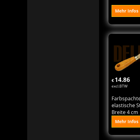
Mehr Infos
In 
Ko
14.86
€
excl.BTW
Farbspachte
elastische S
Breite 4 cm
Mehr Infos