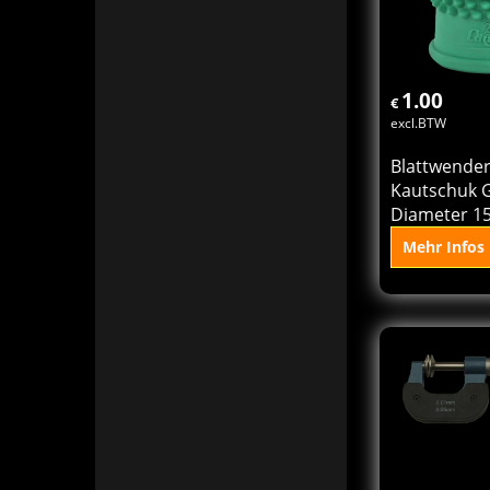
In 
Ko
1.00
€
excl.BTW
Blattwender
Kautschuk 
Diameter 1
Mehr Infos