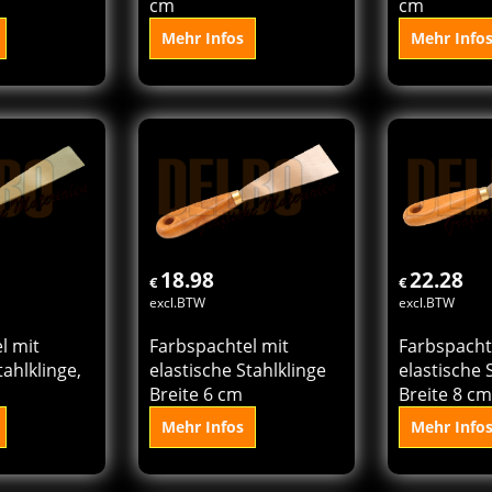
cm
cm
Mehr Infos
Mehr Info
den
In den
In
rb
Korb
K
18.98
22.28
€
€
excl.BTW
excl.BTW
l mit
Farbspachtel mit
Farbspacht
tahlklinge,
elastische Stahlklinge
elastische 
Breite 6 cm
Breite 8 cm
Mehr Infos
Mehr Info