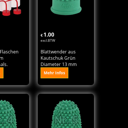
1.00
€
excl.BTW
Flaschen
Blattwender aus
em
Kautschuk Grün
als.
Diameter 13 mm
s
Mehr Infos