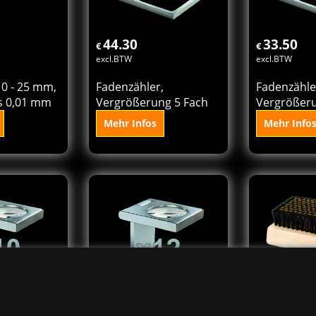
den
In den
In
rb
Korb
K
44.30
33.50
€
€
excl.BTW
excl.BTW
0 - 25 mm,
Fadenzähler,
Fadenzähle
is 0,01 mm
Vergrößerung 5 Fach
Vergrößeru
Mehr Infos
Mehr Info