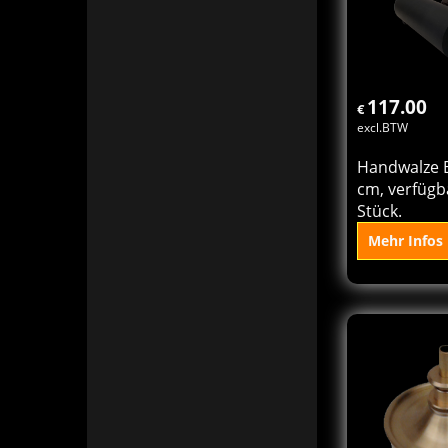
st
K
117.00
€
excl.BTW
Handwalze B
cm, verfügb
Stück.
Mehr Infos
In 
Ko