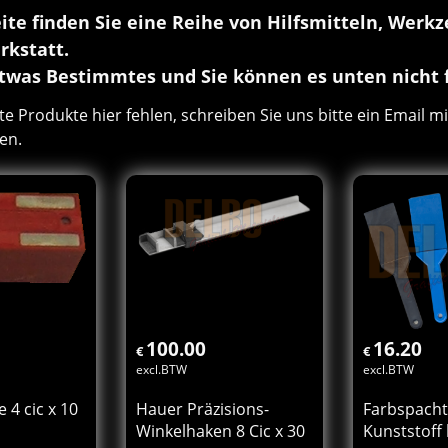
eite finden Sie eine Reihe von Hilfsmitteln, Werk
rkstatt.
twas Bestimmtes und Sie können es unten nicht f
Produkte hier fehlen, schreiben Sie uns bitte ein Email mi
en.
100.00
16.20
€
€
excl.BTW
excl.BTW
 4 cic x 10
Hauer Präzisions-
Farbspacht
Winkelhaken 8 Cic x 30
Kunststoff 