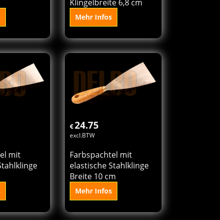
Klingelbreite 6,8 cm
s
Mehr Infos
 den
In den
orb
Korb
24.75
€
excl.BTW
el mit
Farbspachtel mit
Stahlklinge
elastische Stahlklinge
Breite 10 cm
s
Mehr Infos