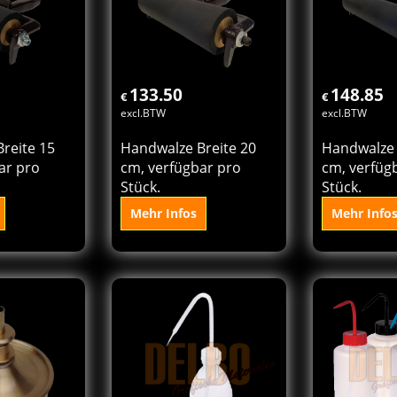
orb
Korb
K
133.50
148.85
€
€
excl.BTW
excl.BTW
reite 15
Handwalze Breite 20
Handwalze 
ar pro
cm, verfügbar pro
cm, verfüg
Stück.
Stück.
Mehr Infos
Mehr Info
den
In den
In
rb
Korb
K