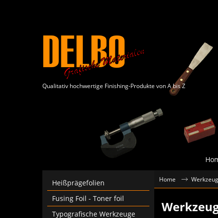
Qualitativ hochwertige Finishing-Produkte von A bis Z
Ho
Home
Werkzeuge
Heißprägefolien
Fusing Foil - Toner foil
Werkzeuge
Typografische Werkzeuge