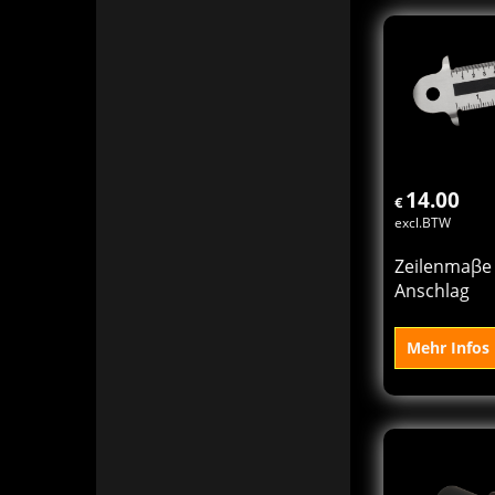
In 
Ko
14.00
€
excl.BTW
Zeilenmaβe
Anschlag
Mehr Infos
In