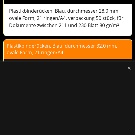
Plastikbinderücken, Blau, durchmesser 28,0 mm,
ovale Form, 21 ringen/A4, verpackung 50 stück, für
Dokumente zwischen 211 und 230 Blatt 80 gr/m²
Plastikbinderücken, Blau, durchmesser 32,0 mm,
ovale Form, 21 ringen/A4.
14.72
excl.BTW
€
In den Korb
D.
Plastikbinderücken, Blau, durchmesser 32,0 mm,
ovale Form, 21 ringen/A4, verpackung 50 stück, für
Dokumente zwischen 231 und 280 Blatt 80 gr/m²