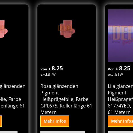
den
In den
In
rb
Korb
K
8.25
8.25
€
€
Von
Von
excl.BTW
excl.BTW
 glänzenden
Rosa glänzenden
Lila glänz
Pigment
Pigment
lie, Farbe
Heißprägefolie, Farbe
Heißprägefo
lenlänge 61
GPL675, Rollenlänge 61
61774YED, 