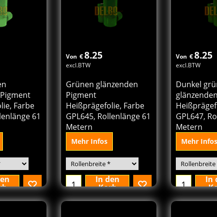
8.25
8.25
€
€
Von
Von
excl.BTW
excl.BTW
en
Grünen glänzenden
Dunkel gr
 Pigment
Pigment
glänzende
lie, Farbe
Heißprägefolie, Farbe
Heißprägefo
lenlänge 61
GPL645, Rollenlänge 61
GPL647, Ro
Metern
Metern
Mehr Infos
Mehr Info
den
In den
In
rb
Korb
K