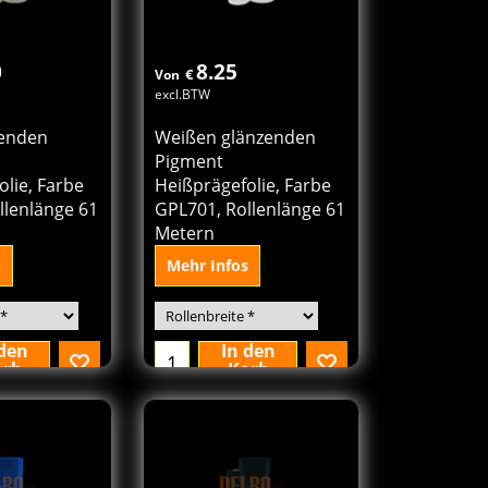
0
8.25
€
Von
excl.BTW
zenden
Weißen glänzenden
Pigment
lie, Farbe
Heißprägefolie, Farbe
llenlänge 61
GPL701, Rollenlänge 61
Metern
s
Mehr Infos
 den
In den
orb
Korb