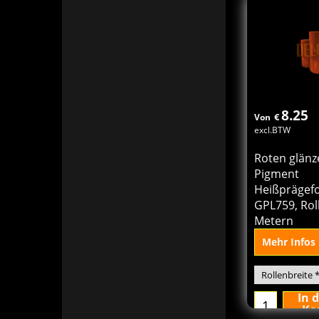
Ko
8.25
€
Von
excl.BTW
Roten glän
Pigment
Heißprägefo
GPL759, Rol
Metern
Mehr Infos