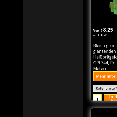
8.25
€
Von
excl.BTW
Bleich grün
glänzenden
Heißprägefo
GPL744, Rol
Metern
Mehr Infos
In 
Ko