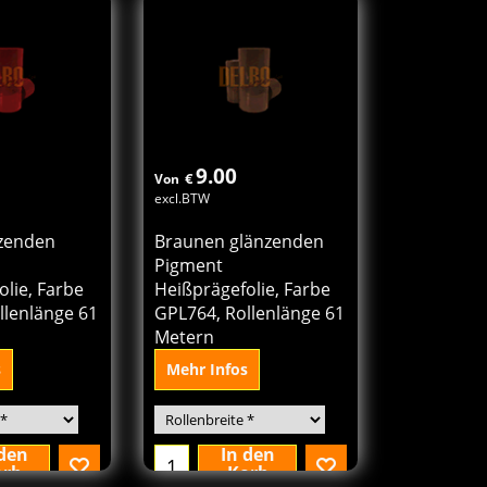
orb
Korb
9.00
€
Von
excl.BTW
zenden
Braunen glänzenden
Pigment
lie, Farbe
Heißprägefolie, Farbe
llenlänge 61
GPL764, Rollenlänge 61
Metern
s
Mehr Infos