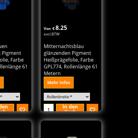
8.25
€
Von
excl.BTW
uen
Mitternachtsblau
n Pigment
glänzenden Pigment
lie, Farbe
Heißprägefolie, Farbe
llenlänge 61
GPL774, Rollenlänge 61
Metern
s
Mehr Infos
 den
In den
orb
Korb