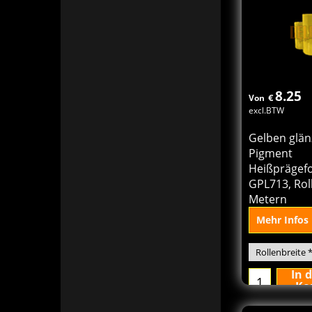
8.25
€
Von
excl.BTW
Gelben glä
Pigment
Heißprägefo
GPL713, Rol
Metern
Mehr Infos
In 