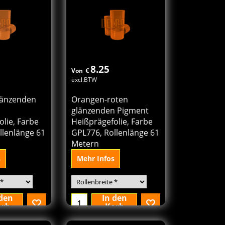
8.25
€
Von
excl.BTW
länzenden
Orangen-roten
glänzenden Pigment
lie, Farbe
Heißprägefolie, Farbe
llenlänge 61
GPL776, Rollenlänge 61
Metern
s
Mehr Infos
 den
In den