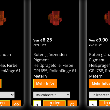
rb
Korb
K
8.25
9.00
€
€
Von
Von
excl.BTW
excl.BTW
zenden
Roten glänzenden
Roten glän
Pigment
Pigment
lie, Farbe
Heißprägefolie, Farbe
Heißprägefo
lenlänge 61
GPL655, Rollenlänge 61
GPL758, Ro
Metern
Metern
Mehr Infos
Mehr Info