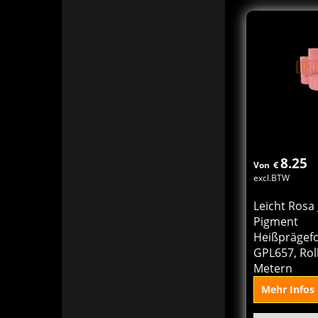
In 
Ko
8.25
€
Von
excl.BTW
Leicht Rosa
Pigment
Heißprägefo
GPL657, Rol