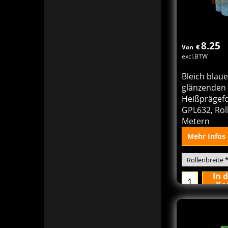
8.25
€
Von
excl.BTW
Bleich blau
glänzenden
Heißprägefo
GPL632, Rol
Metern
Mehr Infos
In 
Ko