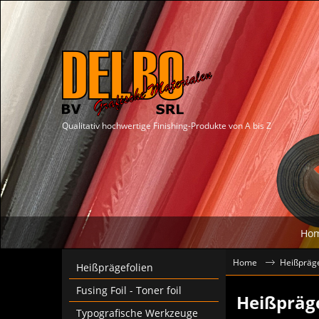
Qualitativ hochwertige Finishing-Produkte von A bis Z
Ho
Home
Heißpräge
Heißprägefolien
Fusing Foil - Toner foil
Heißpräg
Typografische Werkzeuge