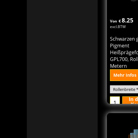
8.25
€
Von
excl.BTW
Schwarzen 
Pigment
Heißprägefo
GPL700, Rol
Metern
Mehr Infos
In 
Ko