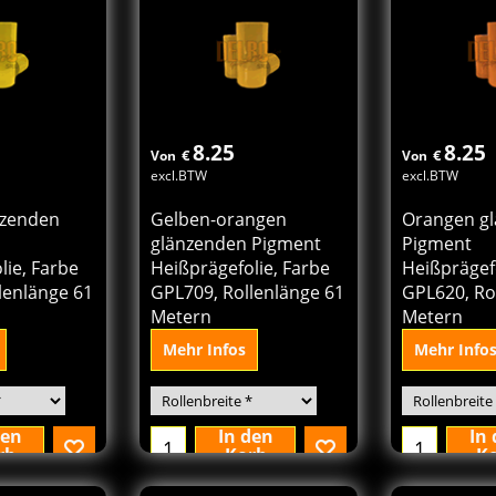
8.25
8.25
€
€
Von
Von
excl.BTW
excl.BTW
nzenden
Gelben-orangen
Orangen g
glänzenden Pigment
Pigment
lie, Farbe
Heißprägefolie, Farbe
Heißprägefo
lenlänge 61
GPL709, Rollenlänge 61
GPL620, Ro
Metern
Metern
Mehr Infos
Mehr Info
den
In den
In