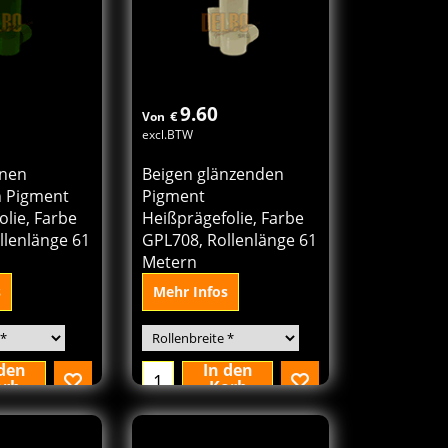
9.60
€
Von
excl.BTW
ünen
Beigen glänzenden
n Pigment
Pigment
lie, Farbe
Heißprägefolie, Farbe
llenlänge 61
GPL708, Rollenlänge 61
Metern
s
Mehr Infos
 den
In den
orb
Korb