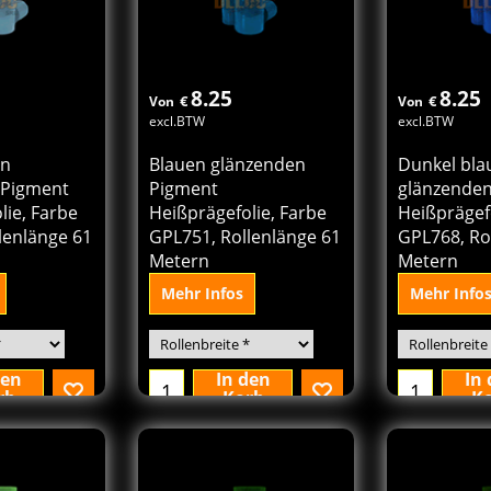
8.25
8.25
€
€
Von
Von
excl.BTW
excl.BTW
en
Blauen glänzenden
Dunkel bla
 Pigment
Pigment
glänzende
lie, Farbe
Heißprägefolie, Farbe
Heißprägefo
lenlänge 61
GPL751, Rollenlänge 61
GPL768, Ro
Metern
Metern
Mehr Infos
Mehr Info
den
In den
In
rb
Korb
K