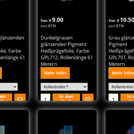
9.00
10.5
€
€
Von
Von
excl.BTW
excl.BTW
glänzenden
Dunkelgrauen
Grau glän
glänzenden Pigment
Pigment
lie, Farbe
Heißprägefolie, Farbe
Heißprägefo
lenlänge 61
GPL712, Rollenlänge 61
GPL797, Ro
Metern
Metern
Mehr Infos
Mehr Info
den
In den
In
rb
Korb
K