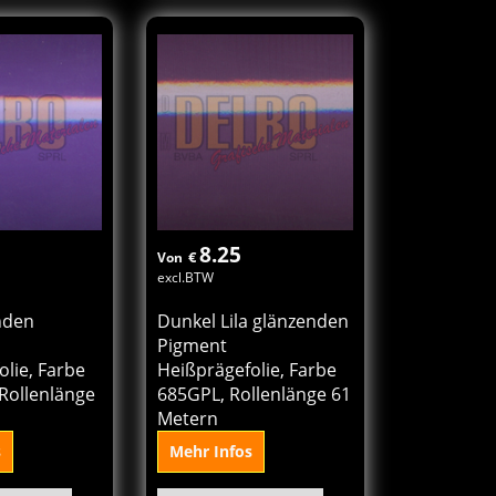
 den
In den
orb
Korb
8.25
€
Von
excl.BTW
enden
Dunkel Lila glänzenden
Pigment
lie, Farbe
Heißprägefolie, Farbe
Rollenlänge
685GPL, Rollenlänge 61