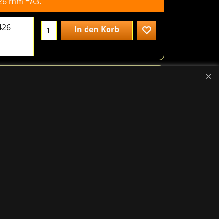
303 mm = A4.
20.00
€
excl.BTW
303
In den Korb
426 mm =A3.
37.00
€
excl.BTW
426
In den Korb
325 mm = A4+.