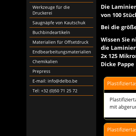
Die Laminier
Werkzeuge für die
Druckerei
von 100 Stüc
Saugnäpfe von Kautschuk
Bei die größ
Buchbindeartikeln
Wissen Sie n
Materialien für Offsetdruck
die Laminier
Endbearbeitungsmaterialien
2x 125 Mikro
Chemikalien
Dicke Pappe 
Prepress
E-mail: info@delbo.be
Plastifizier
Tel: +32 (0)50 71 25 72
Plastifizie
mit abgerun