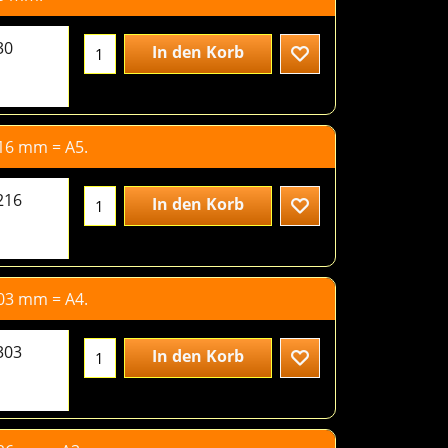
4.96
€
excl.BTW
20
In den Korb
30 mm.
5.00
€
excl.BTW
30
In den Korb
216 mm = A5.
6.50
€
excl.BTW
216
In den Korb