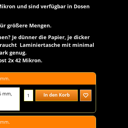
Mikron und sind verfügbar in Dosen
für größere Mengen.
n? Je dünner die Papier, je dicker
² braucht Laminiertasche mit minimal
tark genug.
st 2x 42 Mikron.
6 mm.
2.00
€
excl.BTW
86 mm,
In den Korb